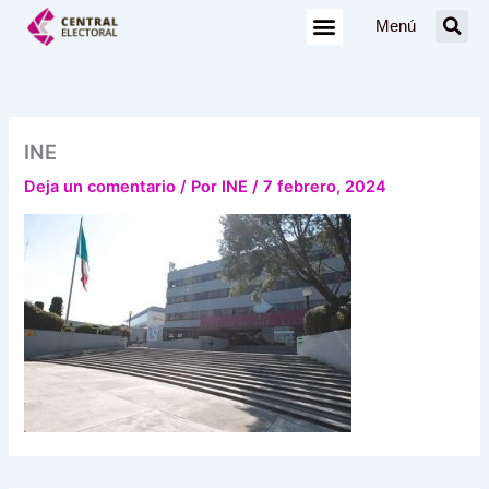
Ir
Menú
al
contenido
INE
Deja un comentario
/ Por
INE
/
7 febrero, 2024