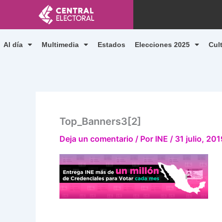
Ir
al
contenido
Al día
Multimedia
Estados
Elecciones 2025
Cul
Top_Banners3[2]
Deja un comentario
/ Por
INE
/
31 julio, 201