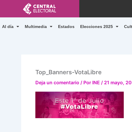
Ir
al
contenido
Al día
Multimedia
Estados
Elecciones 2025
Cul
Top_Banners-VotaLibre
Deja un comentario
/ Por
INE
/
21 mayo, 20