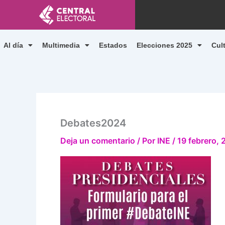
Ir
al
contenido
Al día
Multimedia
Estados
Elecciones 2025
Cul
Debates2024
Deja un comentario
/ Por
INE
/
19 febrero,