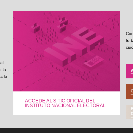
Con
for
ciu
al
 la
a la
ACCEDE AL SITIO OFICIAL DEL
INSTITUTO NACIONAL ELECTORAL