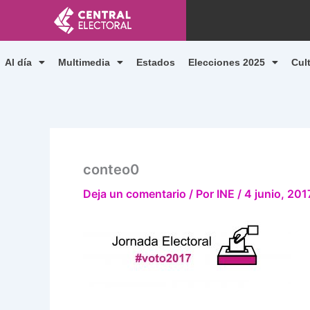
Ir
al
contenido
Al día
Multimedia
Estados
Elecciones 2025
Cul
conteo0
Deja un comentario
/ Por
INE
/
4 junio, 201