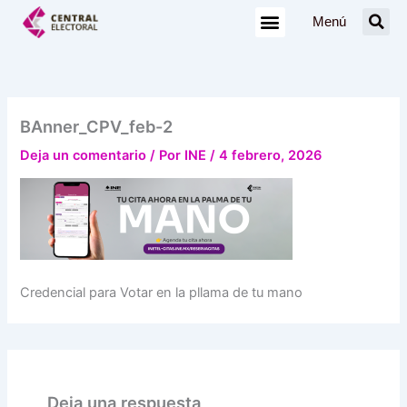
Ir
Menú
al
contenido
BAnner_CPV_feb-2
Deja un comentario
/ Por
INE
/
4 febrero, 2026
Credencial para Votar en la pllama de tu mano
Deja una respuesta