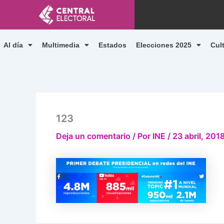
Ir
al
contenido
Al día
Multimedia
Estados
Elecciones 2025
Cul
123
Deja un comentario
/ Por
INE
/
23 abril, 201