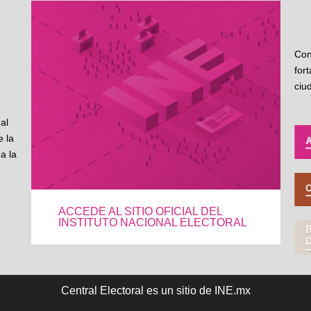
Con
for
ciu
al
 la
a la
ACCEDE AL SITIO OFICIAL DEL
INSTITUTO NACIONAL ELECTORAL
Central Electoral es un sitio de INE.mx