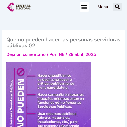
Ir
Menú
al
contenido
Que no pueden hacer las personas servidoras
públicas 02
Deja un comentario
/ Por
INE
/
29 abril, 2025