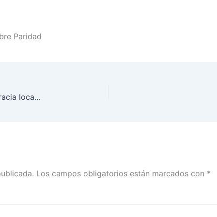
bre Paridad
Likes Y Leyes | ¿Cómo fortalece el INE la democracia local y la inclusión ciudadana?
publicada.
Los campos obligatorios están marcados con
*