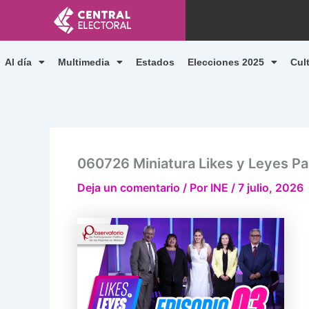
Ir
al
contenido
Al día
Multimedia
Estados
Elecciones 2025
Cul
060726 Miniatura Likes y Leyes P
Deja un comentario
/ Por
INE
/
7 julio, 2026