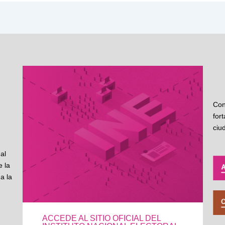
Con
for
ciu
al
 la
a la
ACCEDE AL SITIO OFICIAL DEL