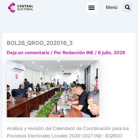
Ir
Menú
al
contenido
BOL26_QROO_202016_3
Deja un comentario
/ Por
Redacción INE
/
6 julio, 2026
Análisis y revisión del Calendario de Coordinación para los
Procesos Electorales Locales 2026-2027 INE- IEQROO