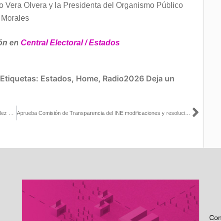
io Vera Olvera y la Presidenta del Organismo Público
o Morales
ón en
Central Electoral / Estados
Etiquetas:
Estados
,
Home
,
Radio2026
Deja un
Sigu
Entrevista del Consejero Electoral Arturo Castillo con Mario González para Enfoque Noticias
Aprueba Comisión de Transparencia del INE modificaciones y resoluciones sobre recursos de revisión de partidos políticos
Con