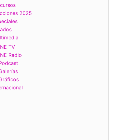
scursos
ecciones 2025
eciales
tados
ltimedia
INE TV
INE Radio
Podcast
Galerías
Gráficos
ernacional