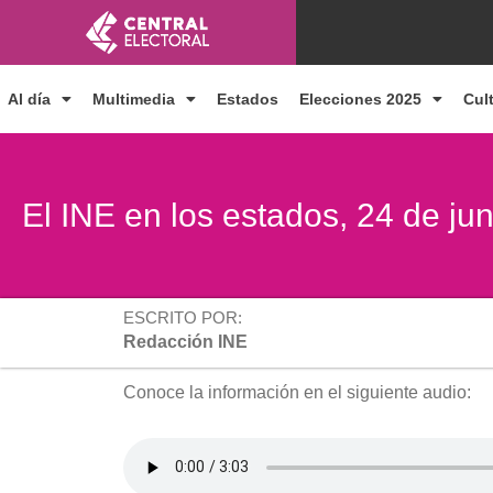
Ir
al
contenido
Al día
Multimedia
Estados
Elecciones 2025
Cul
El INE en los estados, 24 de ju
ESCRITO POR:
Redacción INE
Conoce la información en el siguiente audio: