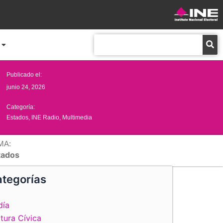
Buscar
Publicado el:
junio 24, 2026
Categoría:
Estados
,
INE Radio
,
Multimedia
MA:
tados
tegorías
día
tura Cívica