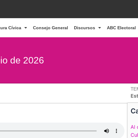
tura Cívica
Consejo General
Discursos
ABC Electoral
nio de 2026
TE
Es
Ca
Al 
Cul