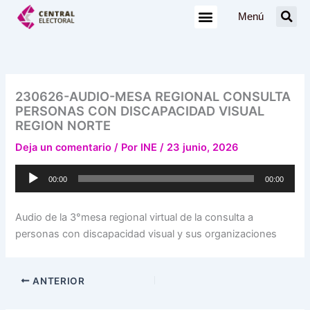
Ir
Menú
al
contenido
230626-AUDIO-MESA REGIONAL CONSULTA
PERSONAS CON DISCAPACIDAD VISUAL
REGION NORTE
Deja un comentario
/ Por
INE
/
23 junio, 2026
Reproductor
00:00
00:00
de
audio
Audio de la 3°mesa regional virtual de la consulta a
personas con discapacidad visual y sus organizaciones
ANTERIOR