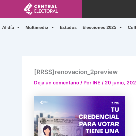
Ir
al
contenido
Al día
Multimedia
Estados
Elecciones 2025
Cul
[RRSS]renovacion_2preview
Deja un comentario
/ Por
INE
/
20 junio, 20