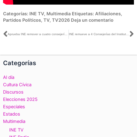
Categorías:
INE TV
,
Multimedia
Etiquetas:
Afiliaciones
,
Partidos Políticos
,
TV
,
TV2026
Deja un comentario
Ant
S
Aprueba INE remover a cuatro consejerías del Instituto Electoral de Michoacán
INE remueve a 4 Consejerías del Instituto Electoral de Michoacán
Categorías
Al día
Cultura Cívica
Discursos
Elecciones 2025
Especiales
Estados
Multimedia
INE TV