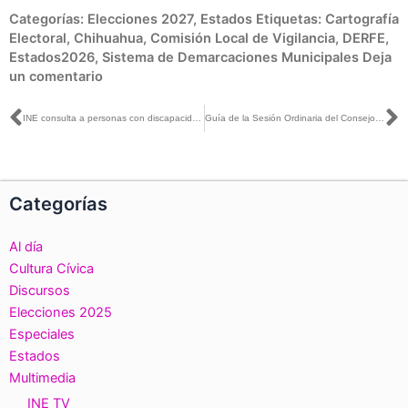
Categorías:
Elecciones 2027
,
Estados
Etiquetas:
Cartografía
Electoral
,
Chihuahua
,
Comisión Local de Vigilancia
,
DERFE
,
Estados2026
,
Sistema de Demarcaciones Municipales
Deja
un comentario
Ant
S
INE consulta a personas con discapacidad visual para crear boletas electorales accesibles
Guía de la Sesión Ordinaria del Consejo General del INE, 19 de junio de 2026
Categorías
Al día
Cultura Cívica
Discursos
Elecciones 2025
Especiales
Estados
Multimedia
INE TV