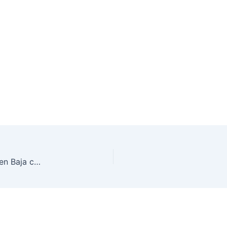
86 aspirantes presentan examen del SPEN 2026 en Baja california sur