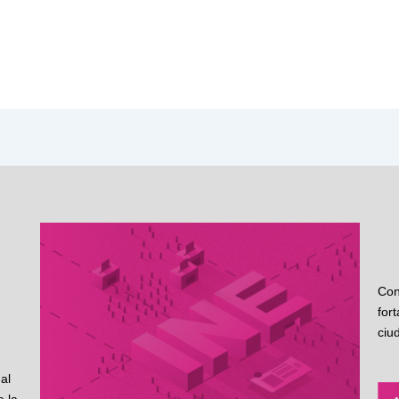
Con
for
ciu
al