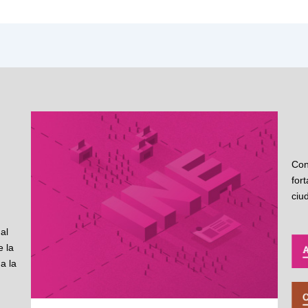
Con
for
ciu
al
 la
a la