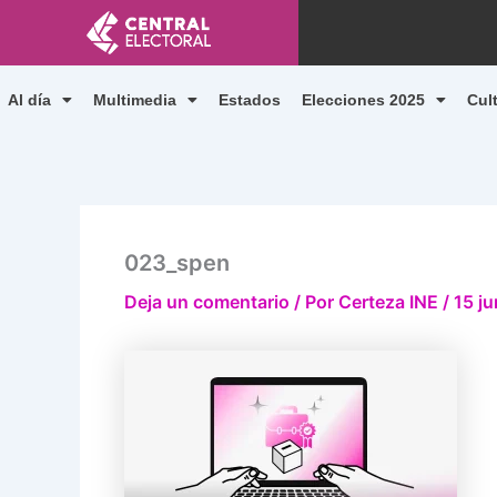
Ir
al
contenido
Al día
Multimedia
Estados
Elecciones 2025
Cul
023_spen
Deja un comentario
/ Por
Certeza INE
/
15 j