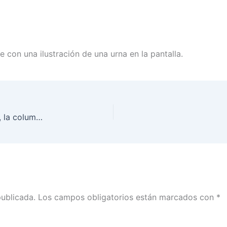
 con una ilustración de una urna en la pantalla.
El Servicio Profesional Electoral Nacional (SPEN), la columna vertebral del INE
publicada.
Los campos obligatorios están marcados con
*