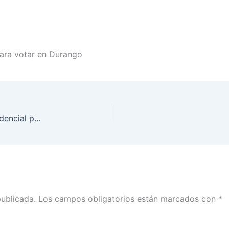
para votar en Durango
INE Durango presenta el nuevo modelo de la Credencial para Votar
publicada.
Los campos obligatorios están marcados con
*