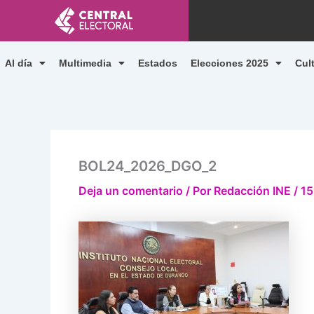
Ir
al
contenido
Al día
Multimedia
Estados
Elecciones 2025
Cul
BOL24_2026_DGO_2
Deja un comentario
/ Por
Redacción INE
/
15