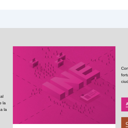
Con
for
ciu
al
 la
a la