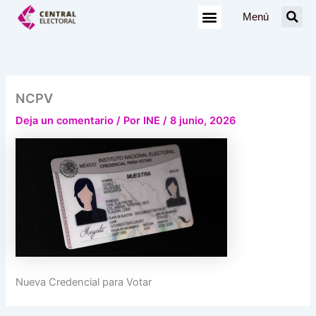
Ir
Menú
al
contenido
NCPV
Deja un comentario
/ Por
INE
/
8 junio, 2026
Nueva Credencial para Votar