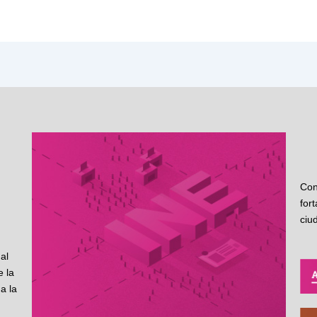
Con
for
ciu
al
 la
a la