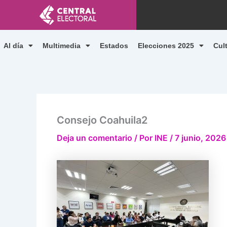
Ir
al
contenido
Al día
Multimedia
Estados
Elecciones 2025
Cul
Consejo Coahuila2
Deja un comentario
/ Por
INE
/
7 junio, 2026