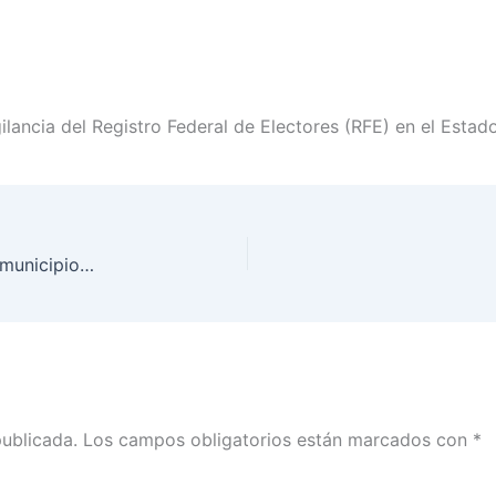
ilancia del Registro Federal de Electores (RFE) en el Estad
INE Veracruz actualiza límites territoriales de los municipios de Texhuacan y Mixtla de Altamirano
publicada.
Los campos obligatorios están marcados con
*