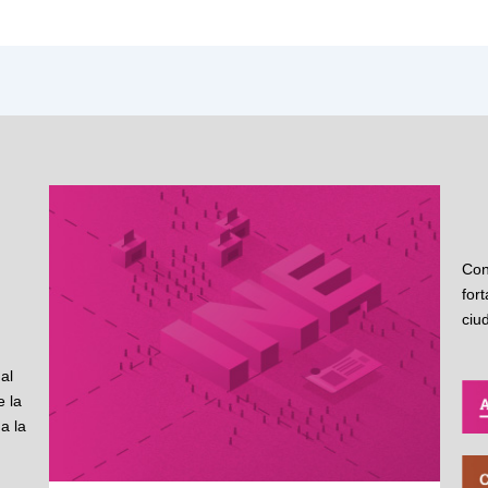
Con
for
ciu
al
 la
a la