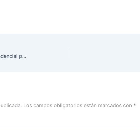
Inicia INE producción del nuevo modelo de la Credencial para Votar
publicada.
Los campos obligatorios están marcados con
*