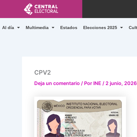
Ir
al
contenido
Al día
Multimedia
Estados
Elecciones 2025
Cul
CPV2
Deja un comentario
/ Por
INE
/
2 junio, 2026