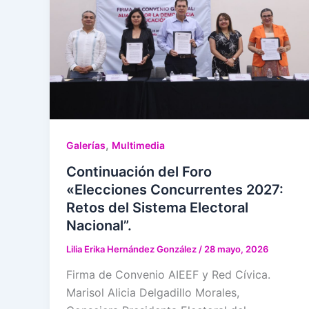
,
Galerías
Multimedia
Continuación del Foro
«Elecciones Concurrentes 2027:
Retos del Sistema Electoral
Nacional”.
Lilia Erika Hernández González
/
28 mayo, 2026
Firma de Convenio AIEEF y Red Cívica.
Marisol Alicia Delgadillo Morales,