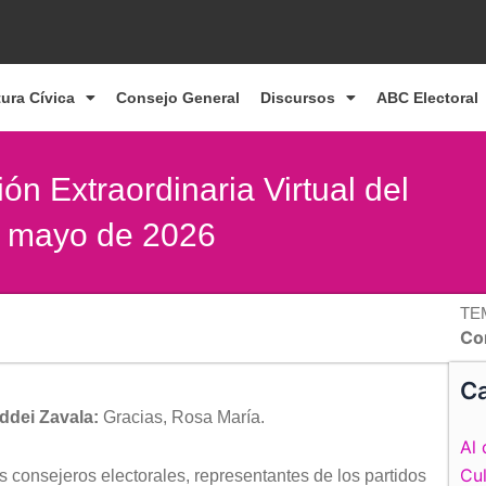
tura Cívica
Consejo General
Discursos
ABC Electoral
ón Extraordinaria Virtual del
e mayo de 2026
TE
Co
Ca
ddei Zavala:
Gracias, Rosa María.
Al 
Cul
 consejeros electorales, representantes de los partidos