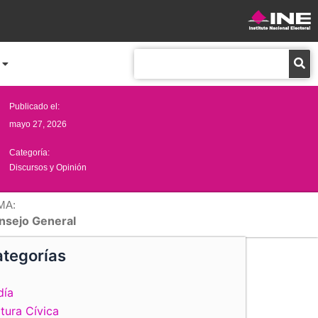
Buscar
Publicado el:
mayo 27, 2026
Categoría:
Discursos y Opinión
MA:
nsejo General
tegorías
día
tura Cívica