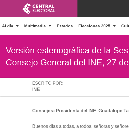
Ir
al
contenido
Al día
Multimedia
Estados
Elecciones 2025
Cul
Versión estenográfica de la Sesi
Consejo General del INE, 27 d
ESCRITO POR:
INE
Consejera Presidenta del INE, Guadalupe Ta
Buenos días a todas, a todos, señoras y señores