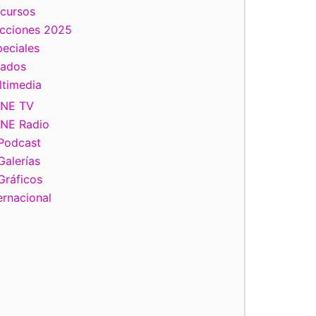
scursos
ecciones 2025
eciales
tados
ltimedia
INE TV
INE Radio
Podcast
Galerías
Gráficos
ernacional