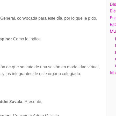
Di
El
Esp
General, convocada para este día, por lo que le pido,
Es
Mu
Espino:
Como lo indica.
zón de que se trata de una sesión en modalidad virtual,
Int
 y los integrantes de este órgano colegiado.
ddei Zavala:
Presente.
Espino:
Consejero Arturo Castillo.