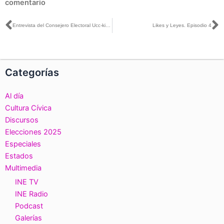
comentario
Ant
S
Entrevista del Consejero Electoral Ucc-kib Espadas con Enrique Acevedo para Radio Fórmula
Likes y Leyes. Episodio 4
Categorías
Al día
Cultura Cívica
Discursos
Elecciones 2025
Especiales
Estados
Multimedia
INE TV
INE Radio
Podcast
Galerías