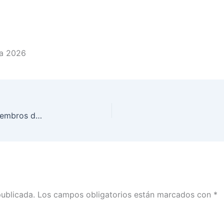
ua 2026
Se entregaron nombramientos de titularidad a miembros del SPEN del INE en Chihuahua
publicada.
Los campos obligatorios están marcados con
*