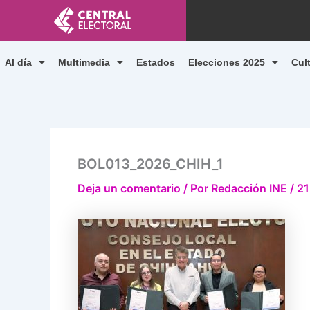
Ir
al
contenido
Al día
Multimedia
Estados
Elecciones 2025
Cul
BOL013_2026_CHIH_1
Deja un comentario
/ Por
Redacción INE
/
21