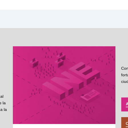
Con
for
ciu
al
 la
a la