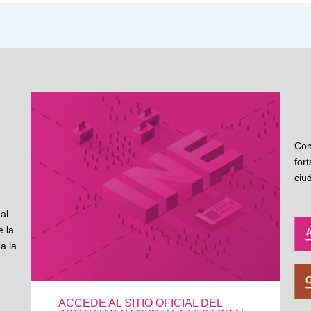
Con
for
ciu
al
 la
a la
ACCEDE AL SITIO OFICIAL DEL