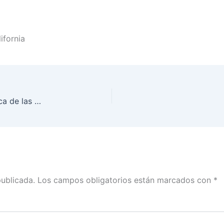
ifornia
Presenta INE Sistema de Consulta de la Estadística de las Elecciones en la Universidad Autónoma de Baja California
publicada.
Los campos obligatorios están marcados con
*