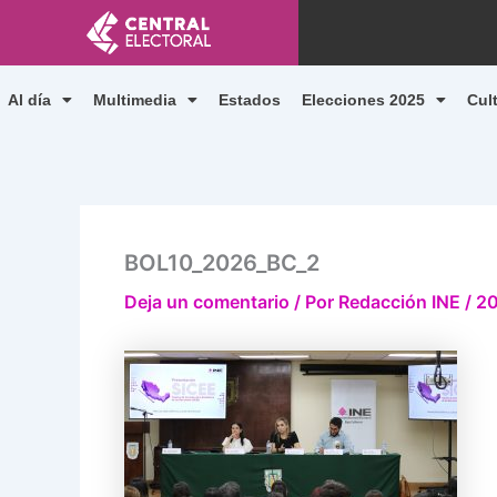
Ir
al
contenido
Al día
Multimedia
Estados
Elecciones 2025
Cul
BOL10_2026_BC_2
Deja un comentario
/ Por
Redacción INE
/
20