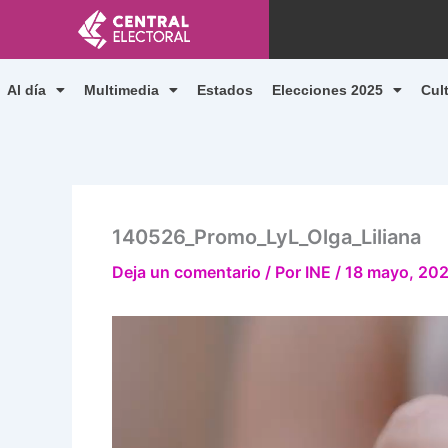
Ir
al
contenido
Al día
Multimedia
Estados
Elecciones 2025
Cul
140526_Promo_LyL_Olga_Liliana
Deja un comentario
/ Por
INE
/
18 mayo, 20
Reproductor
de
vídeo