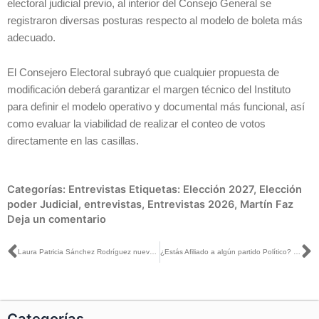
electoral judicial previo, al interior del Consejo General se
registraron diversas posturas respecto al modelo de boleta más
adecuado.
El Consejero Electoral subrayó que cualquier propuesta de
modificación deberá garantizar el margen técnico del Instituto
para definir el modelo operativo y documental más funcional, así
como evaluar la viabilidad de realizar el conteo de votos
directamente en las casillas.
Categorías:
Entrevistas
Etiquetas:
Elección 2027
,
Elección
poder Judicial
,
entrevistas
,
Entrevistas 2026
,
Martín Faz
Deja un comentario
Ant
S
Laura Patricia Sánchez Rodríguez nueva Encargada de Despacho de la Vocalía del Registro Federal de Electores del INE en Durango
¿Estás Afiliado a algún partido Político? ¡Veríficalo!
Categorías