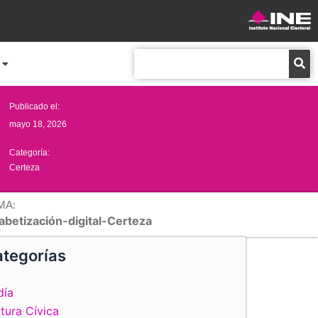
Buscar
Publicado el:
mayo 18, 2026
Categoría:
Certeza
MA:
fabetización-digital-Certeza
tegorías
día
tura Cívica