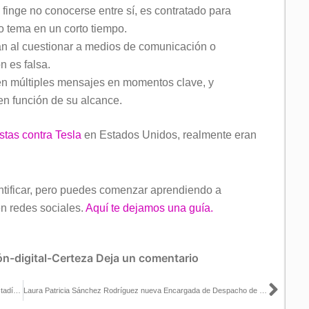
inge no conocerse entre sí, es contratado para
 tema en un corto tiempo.
n al cuestionar a medios de comunicación o
n es falsa.
n múltiples mensajes en momentos clave, y
n función de su alcance.
stas contra Tesla
en Estados Unidos, realmente eran
entificar, pero puedes comenzar aprendiendo a
n redes sociales.
Aquí te dejamos una guía.
ón-digital-Certeza
Deja un comentario
Sigu
Presenta INE Baja California Sur el Sistema de Consulta de las Estadística Electoral (SICEE)
Laura Patricia Sánchez Rodríguez nueva Encargada de Despacho de la Vocalía del Registro Federal de Electores del INE en Durango