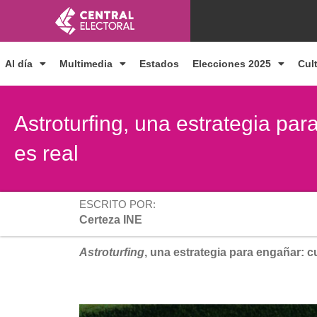
Ir
al
contenido
Al día
Multimedia
Estados
Elecciones 2025
Cul
Astroturfing, una estrategia pa
es real
ESCRITO POR:
Certeza INE
Astroturfing
, una estrategia para engañar: c