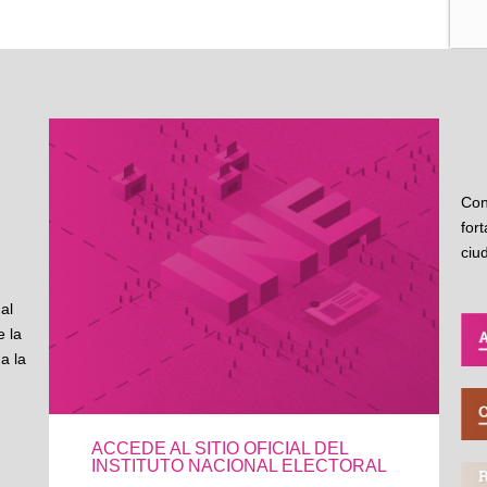
Con
for
ciu
al
 la
a la
ACCEDE AL SITIO OFICIAL DEL
INSTITUTO NACIONAL ELECTORAL