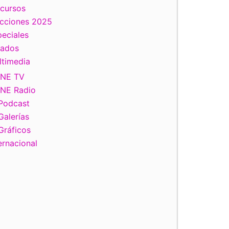
scursos
ecciones 2025
eciales
tados
ltimedia
INE TV
INE Radio
Podcast
Galerías
Gráficos
ernacional