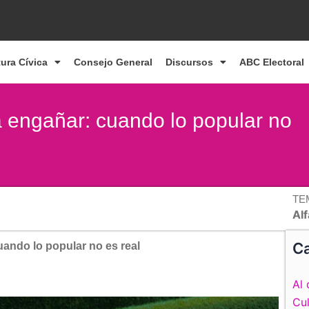
tura Cívica
Consejo General
Discursos
ABC Electoral
ra engañar: cuando lo popular no
TE
Al
Ca
uando lo popular no es real
Al 
Cul