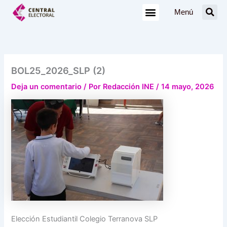
Ir
Menú
al
contenido
BOL25_2026_SLP (2)
Deja un comentario
/ Por
Redacción INE
/
14 mayo, 2026
Elección Estudiantil Colegio Terranova SLP