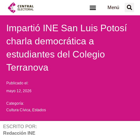
Ir
Menú
al
contenido
Impartió INE San Luis Potosí
charla democrática a
estudiantes del Colegio
Terranova
Publicado el:
mayo 12, 2026
Categoría:
Cultura Cívica
,
Estados
ESCRITO POR:
Redacción INE