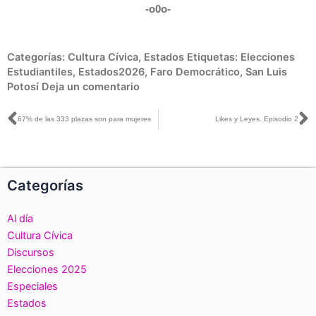
-o0o-
Categorías:
Cultura Cívica
,
Estados
Etiquetas:
Elecciones
Estudiantiles
,
Estados2026
,
Faro Democrático
,
San Luis
Potosí
Deja un comentario
Ant
S
67% de las 333 plazas son para mujeres
Likes y Leyes. Episodio 2
Categorías
Al día
Cultura Cívica
Discursos
Elecciones 2025
Especiales
Estados