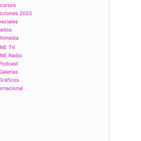
scursos
ecciones 2025
eciales
tados
ltimedia
INE TV
INE Radio
Podcast
Galerías
Gráficos
ernacional