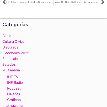
Ant
S
INE Jalisco entrega Listados Nominales para elección de Coahuila
Invita INE Baja California a la ciudadanía a participar como Consejeras y Consejeros Electorales para el Proceso Electoral 2026–2027
Categorías
Al día
Cultura Cívica
Discursos
Elecciones 2025
Especiales
Estados
Multimedia
INE TV
INE Radio
Podcast
Galerías
Gráficos
Internacional