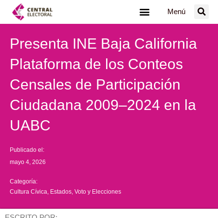
Ir
Menú
al
contenido
Presenta INE Baja California
Plataforma de los Conteos
Censales de Participación
Ciudadana 2009–2024 en la
UABC
Publicado el:
mayo 4, 2026
Categoría:
Cultura Cívica
,
Estados
,
Voto y Elecciones
ESCRITO POR: