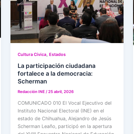
,
Cultura Cívica
Estados
La participación ciudadana
fortalece a la democracia:
Scherman
Redacción INE
/
25 abril, 2026
COMUNICADO 010 El Vocal Ejecutivo del
Instituto Nacional Electoral (INE) en el
estado de Chihuahua, Alejandro de Jesús
Scherman Leaño, participó en la apertura
del XVIII Encuentro Nacional de Educación