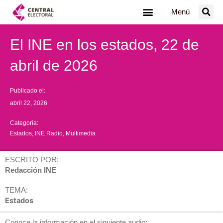
Ir
Menú
al
contenido
El INE en los estados, 22 de
abril de 2026
Publicado el:
abril 22, 2026
Categoría:
Estados
,
INE Radio
,
Multimedia
ESCRITO POR:
Redacción INE
TEMA:
Estados
Conoce la información en el siguiente audio: