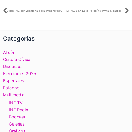
Ant
S
Abre INE convocatoria para integrar el Consejo Local Electoral en Zacatecas
El INE San Luis Potosí te invita a participar como Consejera o Consejero Electoral
Categorías
Al día
Cultura Cívica
Discursos
Elecciones 2025
Especiales
Estados
Multimedia
INE TV
INE Radio
Podcast
Galerías
Gráficos