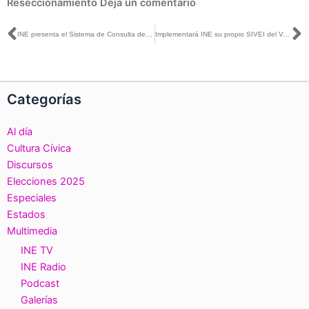
Reseccionamiento
Deja un comentario
Ant
S
INE presenta el Sistema de Consulta de la Estadística de las Elecciones en Chihuahua
Implementará INE su propio SIVEI del Voto Anticipado en la elección de Coahuila
Categorías
Al día
Cultura Cívica
Discursos
Elecciones 2025
Especiales
Estados
Multimedia
INE TV
INE Radio
Podcast
Galerías