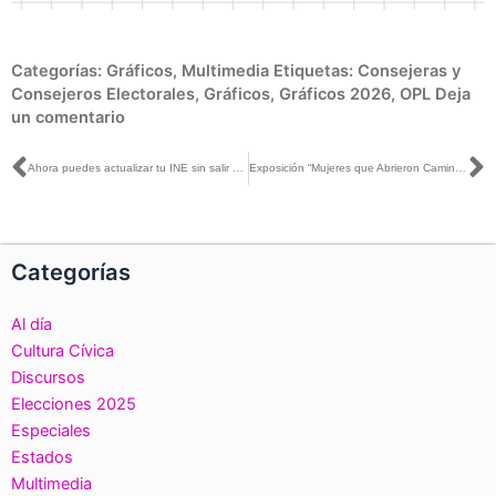
Categorías:
Gráficos
,
Multimedia
Etiquetas:
Consejeras y
Consejeros Electorales
,
Gráficos
,
Gráficos 2026
,
OPL
Deja
un comentario
Ant
S
Ahora puedes actualizar tu INE sin salir de casa
Exposición “Mujeres que Abrieron Camino” visibiliza la evolución de la participación política femenina en México
Categorías
Al día
Cultura Cívica
Discursos
Elecciones 2025
Especiales
Estados
Multimedia