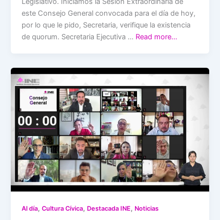
Legislativo. Iniciamos la Sesión Extraordinaria de
este Consejo General convocada para el día de hoy,
por lo que le pido, Secretaria, verifique la existencia
de quorum. Secretaria Ejecutiva …
Read more…
,
,
,
Al día
Cultura Cívica
Destacada INE
Noticias