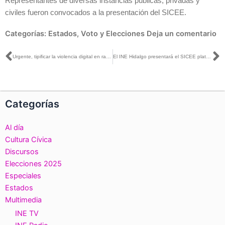
Representantes de diversas instancias públicas, privadas y
civiles fueron convocados a la presentación del SICEE.
Categorías:
Estados
,
Voto y Elecciones
Deja un comentario
Ant
S
Urgente, tipificar la violencia digital en razón de género y armonizar marcos normativos: Guadalupe Taddei
El INE Hidalgo presentará el SICEE plataforma pública para consultar y analizar resultados electorales
Categorías
Al día
Cultura Cívica
Discursos
Elecciones 2025
Especiales
Estados
Multimedia
INE TV