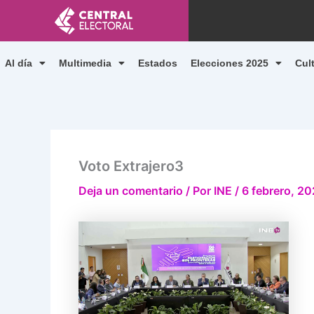
Ir
al
contenido
Al día
Multimedia
Estados
Elecciones 2025
Cul
Voto Extrajero3
Deja un comentario
/ Por
INE
/
6 febrero, 2