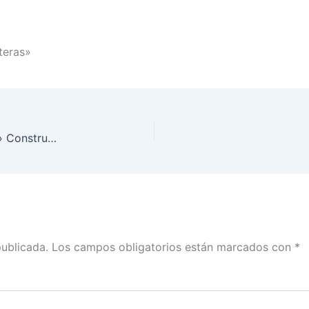
teras»
Cierre del encuentro «Participación sin fronteras» Construyendo el futuro desde el extranjero
publicada.
Los campos obligatorios están marcados con
*