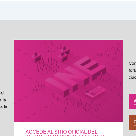
Con
for
ciu
al
 la
a la
ACCEDE AL SITIO OFICIAL DEL