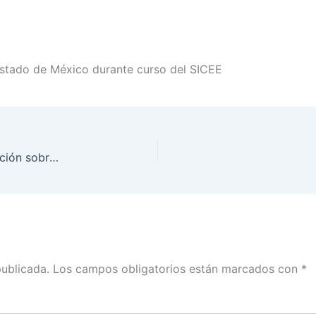
 Estado de México durante curso del SICEE
INE Estado de México imparte curso de capacitación sobre el Sistema de Consulta de la Estadística de las Elecciones
publicada.
Los campos obligatorios están marcados con
*