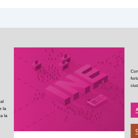
Con
for
ciu
al
 la
a la