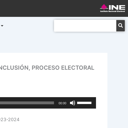
Buscar
 INCLUSIÓN, PROCESO ELECTORAL
Utiliza
00:00
las
teclas
2023-2024
de