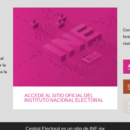
Con
for
ciu
al
 la
a la
ACCEDE AL SITIO OFICIAL DEL
INSTITUTO NACIONAL ELECTORAL
Central Electoral es un sitio de INE.mx