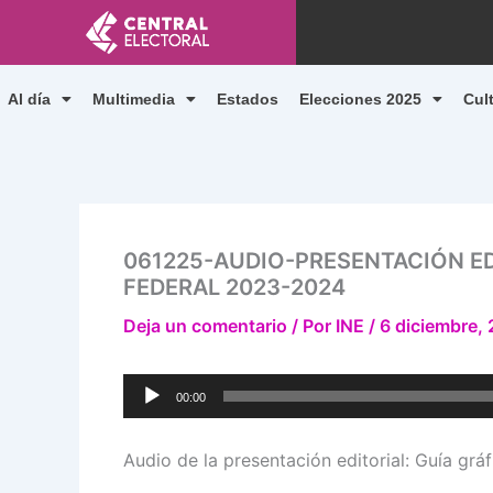
Ir
al
contenido
Al día
Multimedia
Estados
Elecciones 2025
Cul
061225-AUDIO-PRESENTACIÓN ED
FEDERAL 2023-2024
Deja un comentario
/ Por
INE
/
6 diciembre,
Reproductor
00:00
de
audio
Audio de la presentación editorial: Guía grá