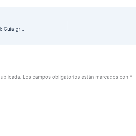
Versión estenográfica de la presentación editorial: Guía gráfica sobre igualdad e inclusión, Proceso Electoral federal 2023-2024. FIL Guadalajara 2025
publicada.
Los campos obligatorios están marcados con
*