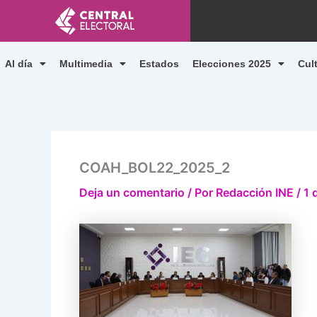
Ir
al
contenido
Al día
Multimedia
Estados
Elecciones 2025
Cul
COAH_BOL22_2025_2
Deja un comentario
/ Por
Redacción INE
/
1 