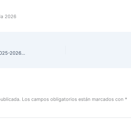
ila 2026
Arranca en Coahuila el Proceso Electoral Local 2025-2026 con respaldo del INE y el IEC
publicada.
Los campos obligatorios están marcados con
*