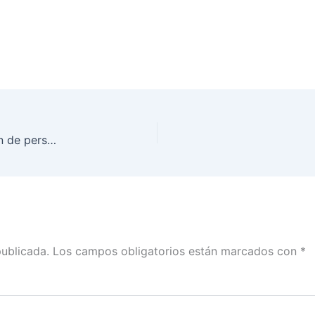
El INE contribuye a la identificación y localización de personas desaparecidas
publicada.
Los campos obligatorios están marcados con
*