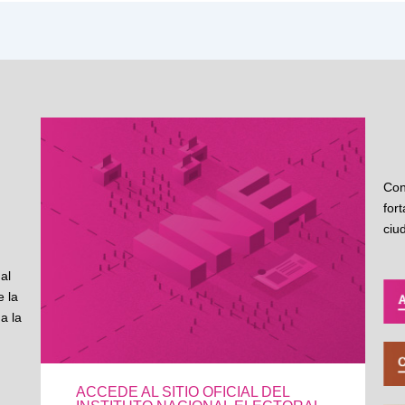
Con
for
ciu
al
 la
a la
ACCEDE AL SITIO OFICIAL DEL