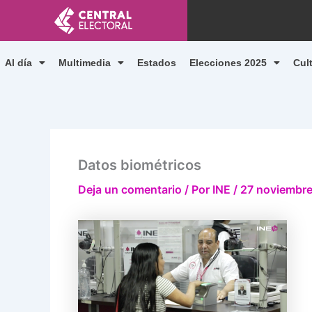
Ir
al
contenido
Al día
Multimedia
Estados
Elecciones 2025
Cul
Datos biométricos
Deja un comentario
/ Por
INE
/
27 noviembre