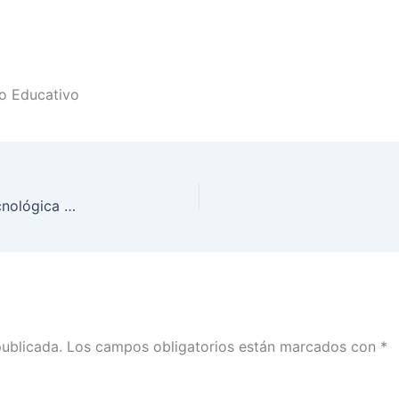
io Educativo
INE Baja California reconoce a la Universidad Tecnológica de Tijuana por su compromiso democrático
publicada.
Los campos obligatorios están marcados con
*