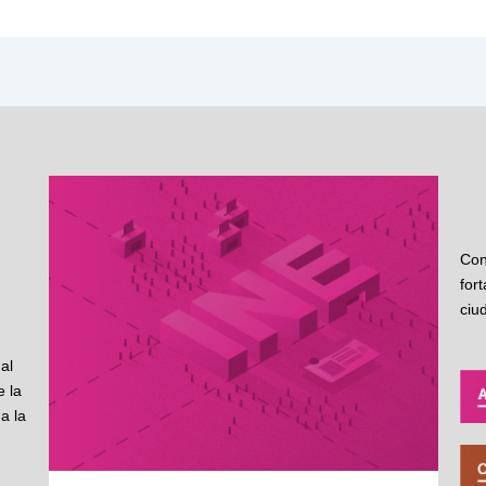
Con
for
ciu
al
 la
a la