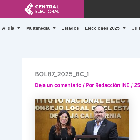
Ir
al
contenido
Al día
Multimedia
Estados
Elecciones 2025
Cul
BOL87_2025_BC_1
Deja un comentario
/ Por
Redacción INE
/
25