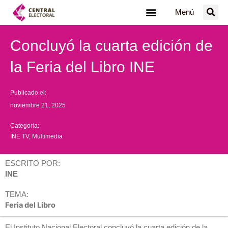
Ir
Menú
al
contenido
Concluyó la cuarta edición de
la Feria del Libro INE
Publicado el:
noviembre 21, 2025
Categoría:
INE TV
,
Multimedia
ESCRITO POR:
INE
TEMA:
Feria del Libro
El Instituto Nacional Electoral concluyó la cuarta edición de la