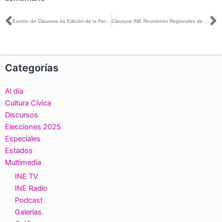
Ant
S
Evento de Clausura 4a Edición de la Feria del Libro INE. Género, Democracia y Territorio.
Clausura INE Reuniones Regionales de Evaluación con Vocalías Locales y Distritales
Categorías
Al día
Cultura Cívica
Discursos
Elecciones 2025
Especiales
Estados
Multimedia
INE TV
INE Radio
Podcast
Galerías