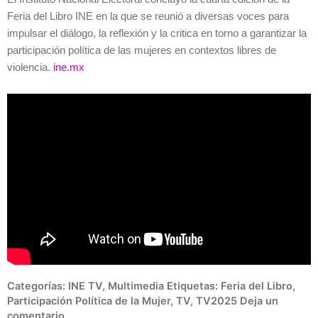
Feria del Libro INE en la que se reunió a diversas voces para
impulsar el diálogo, la reflexión y la critica en torno a garantizar la
participación política de las mujeres en contextos libres de
violencia.
ine.mx
Categorías:
INE TV
,
Multimedia
Etiquetas:
Feria del Libro
,
Participación Política de la Mujer
,
TV
,
TV2025
Deja un
comentario