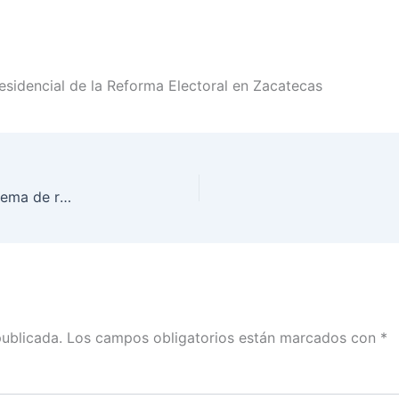
residencial de la Reforma Electoral en Zacatecas
Demos el poder de elegir a la ciudadanía y el sistema de representación proporcional será virtuoso: Matías Chiquito Díaz de León
publicada.
Los campos obligatorios están marcados con
*