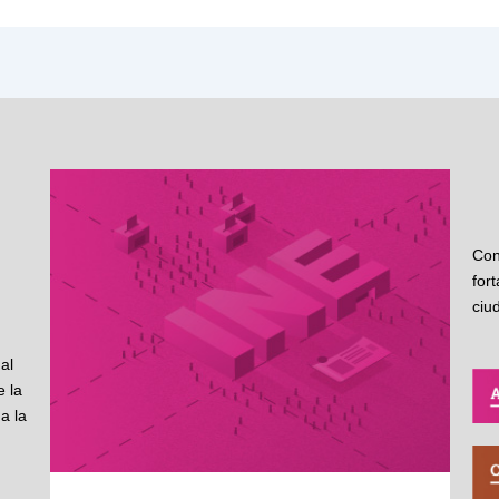
Con
for
ciu
al
 la
a la