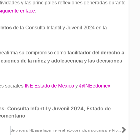
tividades y las principales reflexiones generadas durante
siguiente enlace
.
letos
de la Consulta Infantil y Juvenil 2024 en la
reafirma su compromiso como
facilitador del derecho a
resiones de la niñez y adolescencia y las decisiones
es sociales
INE Estado de México
y
@INEedomex
.
as:
Consulta Infantil y Juvenil 2024
,
Estado de
comentario
Sigu
Se prepara INE para hacer frente al reto que implicará organizar el Proceso Electoral 2027