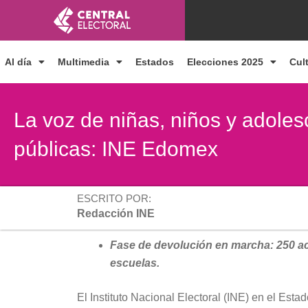
Ir
al
contenido
Al día
Multimedia
Estados
Elecciones 2025
Cul
La voz de niñas, niños y adole
públicas: INE Edomex
ESCRITO POR:
Redacción INE
Fase de devolución en marcha: 250 ac
escuelas.
El Instituto Nacional Electoral (INE) en el Est