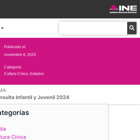
Buscar
Publicado el:
noviembre 8, 2025
Categoría:
Cultura Cívica
,
Estados
MA:
sulta Infantil y Juvenil 2024
tegorías
día
tura Cívica