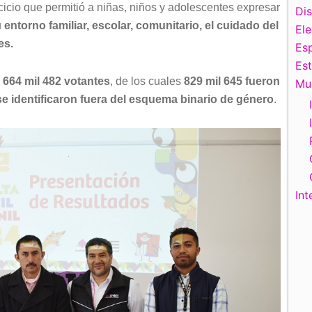
rcicio que permitió a niñas, niños y adolescentes expresar
Di
u
entorno familiar, escolar, comunitario, el cuidado del
El
es.
Esp
Es
n 664 mil 482 votantes
, de los cuales
829 mil 645 fueron
Mu
se identificaron fuera del esquema binario de género
.
Int