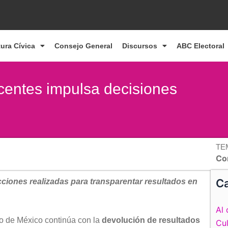
tura Cívica
Consejo General
Discursos
ABC Electoral
scentes impulsa decisiones
TE
Con
Ca
ciones realizadas para transparentar resultados en
Al 
ado de México continúa con la
devolución de resultados
Cul