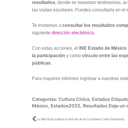
resultados
, donde se muestran testimonios, ac
las visitas escolares. Puedes consultarla en el
Te invitamos a
consultar los resultados comp
siguiente
dirección electrónica
.
Con estas acciones, el
INE Estado de México
la participación
y como
vínculo entre las exp
públicas
.
Para mayores informes ingresar a nuestras red
Categorías:
Cultura Cívica
,
Estados
Etiquet
México
,
Estados2025
,
Resultados
Deja un 
Ant
La Silla Rota publica el artículo de la Consejera Carla Humphrey