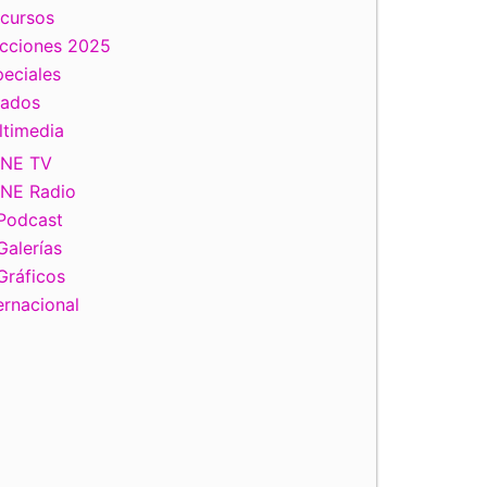
scursos
ecciones 2025
eciales
tados
ltimedia
INE TV
INE Radio
Podcast
Galerías
Gráficos
ernacional