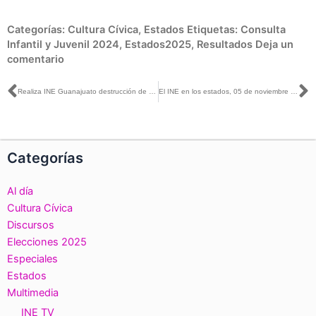
Categorías:
Cultura Cívica
,
Estados
Etiquetas:
Consulta
Infantil y Juvenil 2024
,
Estados2025
,
Resultados
Deja un
comentario
Ant
S
Realiza INE Guanajuato destrucción de 90 mil 192 credenciales por canje y otras causas
El INE en los estados, 05 de noviembre de 2025
Categorías
Al día
Cultura Cívica
Discursos
Elecciones 2025
Especiales
Estados
Multimedia
INE TV